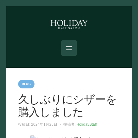
カ
テ
BLOG
ゴ
リ
久しぶりにシザーを
ー
購入しました
投稿日:
2024年1月25日
投稿者:
HolidayStaff